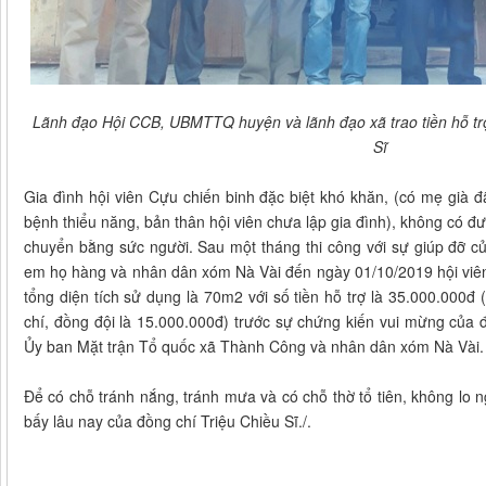
Lãnh đạo Hội CCB, UBMTTQ huyện và lãnh đạo xã trao tiền hỗ trợ
Sĩ
Gia đình hội viên Cựu chiến binh đặc biệt khó khăn, (có mẹ già đ
bệnh thiểu năng, bản thân hội viên chưa lập gia đình), không có đư
chuyển bằng sức người. Sau một tháng thi công với sự giúp đỡ c
em họ hàng và nhân dân xóm Nà Vài đến ngày 01/10/2019 hội viên
tổng diện tích sử dụng là 70m2 với số tiền hỗ trợ là 35.000.000đ
chí, đồng đội là 15.000.000đ) trước sự chứng kiến vui mừng của 
Ủy ban Mặt trận Tổ quốc xã Thành Công và nhân dân xóm Nà Vài.
Để có chỗ tránh nắng, tránh mưa và có chỗ thờ tổ tiên, không lo
bấy lâu nay của đồng chí Triệu Chiều Sĩ./.