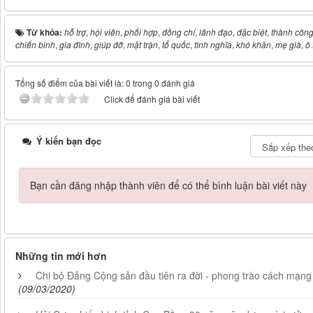
Từ khóa:
hỗ trợ
,
hội viên
,
phối hợp
,
đồng chí
,
lãnh đạo
,
đặc biệt
,
thành côn
chiến binh
,
gia đình
,
giúp đỡ
,
mặt trận
,
tổ quốc
,
tình nghĩa
,
khó khăn
,
mẹ già
,
ô 
Tổng số điểm của bài viết là: 0 trong 0 đánh giá
Click để đánh giá bài viết
Ý kiến bạn đọc
Bạn cần đăng nhập thành viên để có thể bình luận bài viết này
Những tin mới hơn
Chi bộ Đảng Cộng sản đầu tiên ra đời - phong trào cách mạng
(09/03/2020)