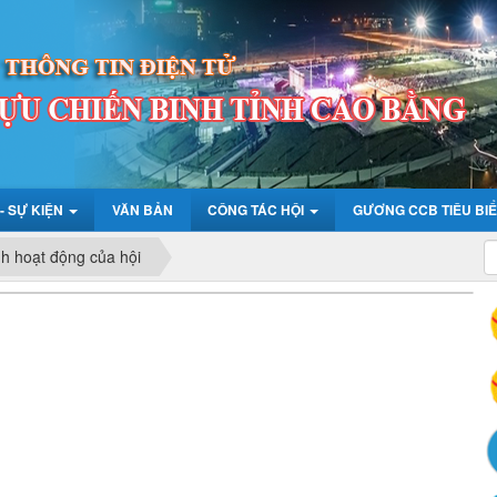
 - SỰ KIỆN
VĂN BẢN
CÔNG TÁC HỘI
GƯƠNG CCB TIÊU BI
h hoạt động của hội