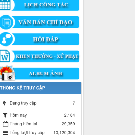
THỐNG KÊ TRUY CẬP
Đang truy cập
7
Hôm nay
2,184
Tháng hiện tại
29,359
Tổng lượt truy cập
10,120,304