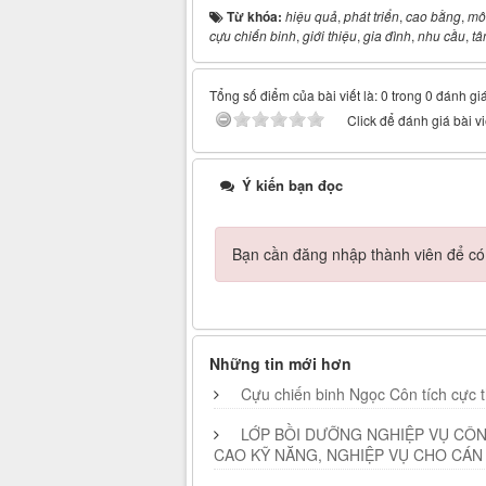
Từ khóa:
hiệu quả
,
phát triển
,
cao bằng
,
mô
cựu chiến binh
,
giới thiệu
,
gia đình
,
nhu cầu
,
tâ
Tổng số điểm của bài viết là: 0 trong 0 đánh gi
Click để đánh giá bài vi
Ý kiến bạn đọc
Bạn cần đăng nhập thành viên để có t
Những tin mới hơn
Cựu chiến binh Ngọc Côn tích cực t
LỚP BỒI DƯỠNG NGHIỆP VỤ CÔN
CAO KỸ NĂNG, NGHIỆP VỤ CHO CÁN 