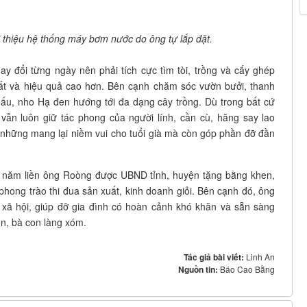
thiệu hệ thống máy bơm nước do ông tự lắp đặt.
y đổi từng ngày nên phải tích cực tìm tòi, trồng và cấy ghép
ất và hiệu quả cao hơn. Bên cạnh chăm sóc vườn bưởi, thanh
ấu, nho Hạ đen hướng tới đa dạng cây trồng. Dù trong bất cứ
n luôn giữ tác phong của người lính, cần cù, hăng say lao
 những mang lại niềm vui cho tuổi già mà còn góp phần đỡ đần
u năm liền ông Roòng được UBND tỉnh, huyện tặng bằng khen,
 phong trào thi đua sản xuất, kinh doanh giỏi. Bên cạnh đó, ông
g xã hội, giúp đỡ gia đình có hoàn cảnh khó khăn và sẵn sàng
ên, bà con làng xóm.
Tác giả bài viết:
Linh An
Nguồn tin:
Báo Cao Bằng