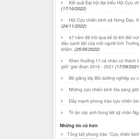
Kết quả Đại hội đại biểu Hội Cựu ch
(17/10/2022)
Hội Cựu chiến binh xã Hưng Đạo, t
(24/11/2022)
47 năm đã trôi qua kể từ khi đất n
đấu oanh liệt của mỗi người lính Trườ
khảm.
(25/05/2022)
Khen thưởng 17 cá nhân có thành t
giỏi” giai đoạn 2016 - 2021
(17/09/2021
Bế giảng lớp Bồi dưỡng nghiệp vụ 
Những cựu chiến binh tỏa sáng giữ
Đẩy mạnh phong trào cựu chiến binh
Tri ân các anh hùng liệt sỹ nhân Ng
Những tin cũ hơn
Tổng kết phong trào “Cựu chiến binh