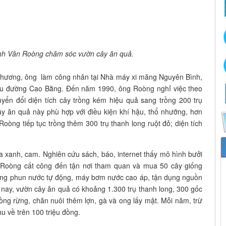
inh Văn Roòng chăm sóc vườn cây ăn quả.
 phương, ông làm công nhân tại Nhà máy xi măng Nguyên Bình,
 cầu đường Cao Bằng. Đến năm 1990, ông Roòng nghỉ việc theo
yển đổi diện tích cây trồng kém hiệu quả sang trồng 200 trụ
cây ăn quả này phù hợp với điều kiện khí hậu, thổ nhưỡng, hơn
Roòng tiếp tục trồng thêm 300 trụ thanh long ruột đỏ; diện tích
 xanh, cam. Nghiên cứu sách, báo, internet thấy mô hình bưởi
 Roòng cất công đến tận nơi tham quan và mua 50 cây giống
hống phun nước tự động, máy bơm nước cao áp, tận dụng nguồn
nay, vườn cây ăn quả có khoảng 1.300 trụ thanh long, 300 gốc
rồng rừng, chăn nuôi thêm lợn, gà và ong lấy mật. Mỗi năm, trừ
u về trên 100 triệu đồng.