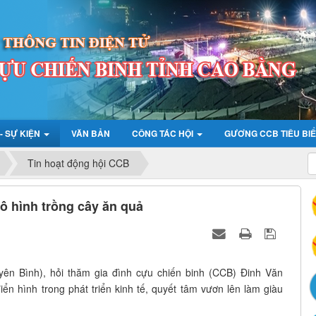
 - SỰ KIỆN
VĂN BẢN
CÔNG TÁC HỘI
GƯƠNG CCB TIÊU BI
Tin hoạt động hội CCB
ô hình trồng cây ăn quả
n Bình), hỏi thăm gia đình cựu chiến binh (CCB) Đinh Văn
ển hình trong phát triển kinh tế, quyết tâm vươn lên làm giàu