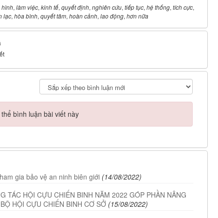
 hình
,
làm việc
,
kinh tế
,
quyết định
,
nghiên cứu
,
tiếp tục
,
hệ thống
,
tích cực
,
n lạc
,
hòa bình
,
quyết tâm
,
hoàn cảnh
,
lao động
,
hơn nữa
á
ết
hể bình luận bài viết này
ham gia bảo vệ an ninh biên giới
(14/08/2022)
G TÁC HỘI CỰU CHIẾN BINH NĂM 2022 GÓP PHẦN NÂNG
BỘ HỘI CỰU CHIẾN BINH CƠ SỞ
(15/08/2022)