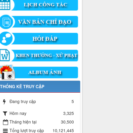
THỐNG KÊ TRUY CẬP
Đang truy cập
5
Hôm nay
3,325
Tháng hiện tại
30,500
Tổng lượt truy cập
10,121,445