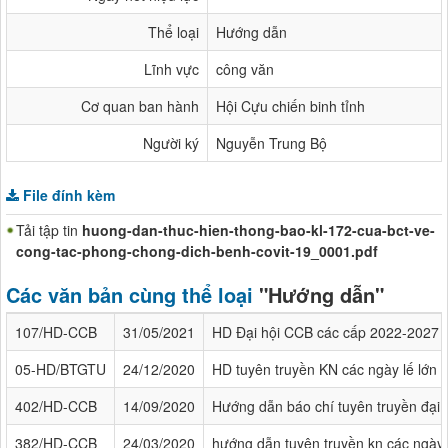
Thể loại
Hướng dẫn
Lĩnh vực
công văn
Cơ quan ban hành
Hội Cựu chiến binh tỉnh
Người ký
Nguyễn Trung Bộ
File đính kèm
Tải tập tin
huong-dan-thuc-hien-thong-bao-kl-172-cua-bct-ve-
cong-tac-phong-chong-dich-benh-covit-19_0001.pdf
Các văn bản cùng thể loại
"Hướng dẫn"
107/HD-CCB
31/05/2021
HD Đại hội CCB các cấp 2022-2027
05-HD/BTGTU
24/12/2020
HD tuyên truyền KN các ngày lế lớn v
402/HD-CCB
14/09/2020
Hướng dẫn báo chí tuyên truyền đại 
382/HD-CCB
24/03/2020
hướng dẫn tuyên truyền kn các ngày 