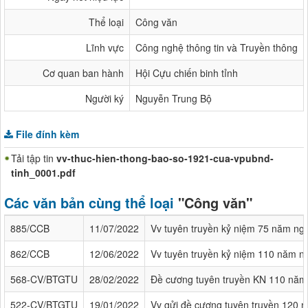
Thể loại
Công văn
Lĩnh vực
Công nghệ thông tin và Truyền thông
Cơ quan ban hành
Hội Cựu chiến binh tỉnh
Người ký
Nguyễn Trung Bộ
File đính kèm
Tải tập tin
vv-thuc-hien-thong-bao-so-1921-cua-vpubnd-
tinh_0001.pdf
Các văn bản cùng thể loại
"Công văn"
885/CCB
11/07/2022
Vv tuyên truyền kỷ niệm 75 năm ngà
862/CCB
12/06/2022
Vv tuyên truyền kỷ niệm 110 năm n
568-CV/BTGTU
28/02/2022
Đề cương tuyên truyền KN 110 năm
522-CV/BTGTU
19/01/2022
Vv gửi đề cương tuyên truyền 120 