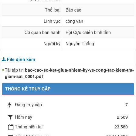
Thể loại
Báo cáo
Lĩnh vực
công văn
Cơ quan ban hành
Hội Cựu chiến binh tỉnh
Người ký
Nguyễn Thắng
File đính kèm
Tải tập tin
bao-cao-so-ket-giua-nhiem-ky-ve-cong-tac-kiem-tra-
giam-sat_0001.pdf
THỐNG KÊ TRUY CẬP
Đang truy cập
7
Hôm nay
2,509
Tháng hiện tại
23,580