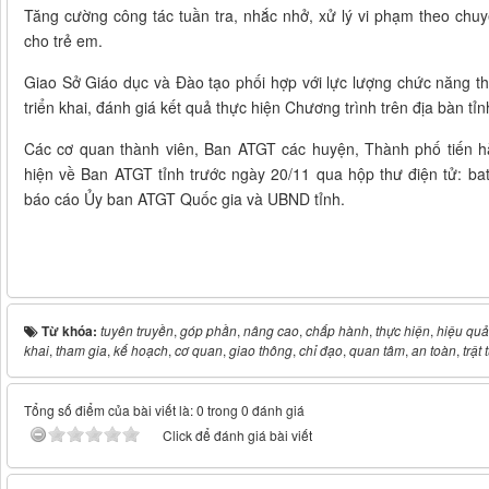
Tăng cường công tác tuần tra, nhắc nhở, xử lý vi phạm theo chu
cho trẻ em.
Giao Sở Giáo dục và Đào tạo phối hợp với lực lượng chức năng thự
triển khai, đánh giá kết quả thực hiện Chương trình trên địa bàn tỉn
Các cơ quan thành viên, Ban ATGT các huyện, Thành phố tiến h
hiện về Ban ATGT tỉnh trước ngày 20/11 qua hộp thư điện tử: b
báo cáo Ủy ban ATGT Quốc gia và UBND tỉnh.
Từ khóa:
tuyên truyền
,
góp phần
,
nâng cao
,
chấp hành
,
thực hiện
,
hiệu quả
khai
,
tham gia
,
kế hoạch
,
cơ quan
,
giao thông
,
chỉ đạo
,
quan tâm
,
an toàn
,
trật 
Tổng số điểm của bài viết là: 0 trong 0 đánh giá
Click để đánh giá bài viết