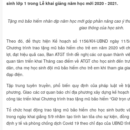
sinh lớp 1 trong Lễ khai giảng năm học mới 2020 - 2021.
Tặng mũ bảo hiểm nhân dịp năm học mới góp phần nâng cao ý thứ
giao thông của học sinh.
Theo đó, để thực hiện Kế hoạch số 1156/KH-UBND ngày 11/5/
Chương trình trao tặng mũ bảo hiểm cho trẻ em năm 2020 với ch
lợi, đạt hiệu quả cao, Ban ATGT tỉnh đề nghị các cơ quan thành 
quan tâm triển khai Tháng cao điểm về ATGT cho học sinh đến tr
dân, cha mẹ học sinh đội mũ bảo hiểm cho trẻ em khi tham gia gi
đạp điện.
Tập trung tuyên truyền, phổ biến quy định của pháp luật về tr
phương. Giao các cơ quan báo chí địa phương xây dựng kế hoạch t
công tác triển khai Chương trình trao tặng mũ bảo hiểm “Giữ trọn 
Tổ chức hoạt động trao tặng mũ bảo hiểm cho học sinh bước vào
trong ngày khai giảng 5/9 nhằm tạo tính lan tỏa cho sự kiện, đồn
định y tế và phòng chống dịch Covid 19 theo chỉ đạo của UBND tỉn