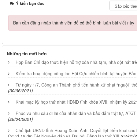
Ý kiến bạn đọc
Bạn cần đăng nhập thành viên để có thể bình luận bài viết này
Những tin mới hơn
Họp Ban Chỉ đạo thực hiện hỗ trợ xóa nhà tạm, nhà dột nát trê
Kiểm tra hoạt động công tác Hội Cựu chiến binh tại huyện Bảo
Từ ngày 1/7, Công an Thành phố tiến hành xử phạt “nguội” t
(30/06/2021)
Khai mạc Kỳ họp thứ nhất HĐND tỉnh khóa XVII, nhiệm kỳ 202
Phục vụ nhu cầu đi lại của nhân dân và bảo đảm trật tự, ATGT 
(28/04/2021)
Chủ tịch UBND tỉnh Hoàng Xuân Ánh: Quyết liệt triển khai các
Covid-19 dịp Tết Nguyên đán và Đại hội Đảng lần thứ XIII
(04/01/