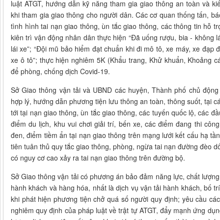
luật ATGT, hướng dẫn kỹ năng tham gia giao thông an toàn và ki
khi tham gia giao thông cho người dân. Các cơ quan thống tấn, bá
tình hình tai nạn giao thông, ùn tắc giao thông, các thông tin hỗ tr
kiên trì vận động nhân dân thực hiện “Đã uống rượu, bia - không lá
lái xe”; “Đội mũ bảo hiểm đạt chuẩn khi đi mô tô, xe máy, xe đạp đ
xe ô tô”; thực hiện nghiêm 5K (Khẩu trang, Khử khuẩn, Khoảng cá
để phòng, chống dịch Covid-19.
Sở Giao thông vận tải và UBND các huyện, Thành phố chủ động c
hợp lý, hướng dẫn phương tiện lưu thông an toàn, thông suốt, tại 
tới tại nạn giao thông, ùn tắc giao thông, các tuyến quốc lộ, các đ
điểm du lịch, khu vui chơi giải trí, bến xe, các điểm đang thi côn
đen, điểm tiềm ẩn tại nạn giao thông trên mạng lưới kết cấu hạ t
tiên tuân thủ quy tắc giao thông, phòng, ngừa tai nạn đường đèo 
có nguy cơ cao xảy ra tai nạn giao thông trên đường bộ.
Sở Giao thông vận tải có phương án bảo đảm năng lực, chất lượng 
hành khách và hàng hóa, nhất là dịch vụ vận tải hành khách, bố t
khi phát hiện phương tiện chở quá số người quy định; yêu cầu các
nghiêm quy định của pháp luật về trật tự ATGT, đẩy mạnh ứng dụng