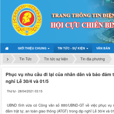
GIỚI THIỆU CHUNG
TIN TỨC - SỰ KIỆN
VĂN BẢN
Tin Tức
Tin tức sự kiện
Tin địa phương
Phục vụ nhu cầu đi lại của nhân dân và bảo đảm t
nghỉ Lễ 30/4 và 01/5
Thứ tư - 28/04/2021 03:15
UBND tỉnh vừa có Công văn số 880/UBND-GT về việc phục vụ nh
đảm trật tự, an toàn giao thông (ATGT) trong dịp nghỉ Lễ 30/4 và 0