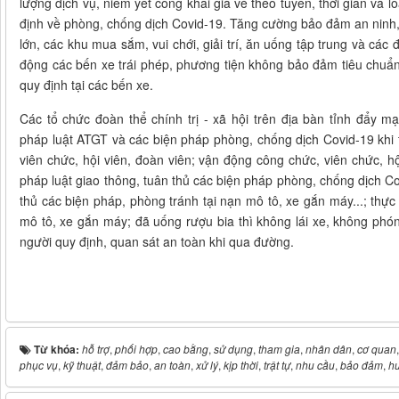
lượng dịch vụ, niêm yết công khai giá vé theo tuyến, thời gian và l
định về phòng, chống dịch Covid-19. Tăng cường bảo đảm an ninh, 
lớn, các khu mua sắm, vui chới, giải trí, ăn uống tập trung và các đ
động các bến xe trái phép, phương tiện không bảo đảm tiêu chuẩn
quy định tại các bến xe.
Các tổ chức đoàn thể chính trị - xã hội trên địa bàn tỉnh đẩy m
pháp luật ATGT và các biện pháp phòng, chống dịch Covid-19 khi
viên chức, hội viên, đoàn viên; vận động công chức, viên chức, h
pháp luật giao thông, tuân thủ các biện pháp phòng, chống dịch Co
thủ các biện pháp, phòng tránh tại nạn mô tô, xe gắn máy...; thự
mô tô, xe gắn máy; đã uống rượu bia thì không lái xe, không phó
người quy định, quan sát an toàn khi qua đường.
Từ khóa:
hỗ trợ
,
phối hợp
,
cao bằng
,
sử dụng
,
tham gia
,
nhân dân
,
cơ quan
phục vụ
,
kỹ thuật
,
đảm bảo
,
an toàn
,
xử lý
,
kịp thời
,
trật tự
,
nhu cầu
,
bảo đảm
,
h