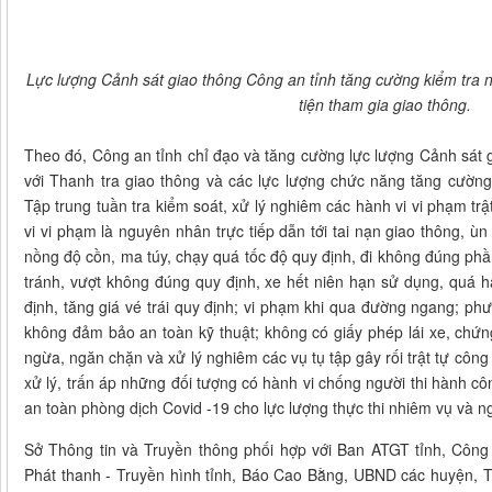
Lực lượng Cảnh sát giao thông Công an tỉnh tăng cường kiểm tra 
tiện tham gia giao thông.
Theo đó, Công an tỉnh chỉ đạo và tăng cường lực lượng Cảnh sát g
với Thanh tra giao thông và các lực lượng chức năng tăng cường
Tập trung tuần tra kiểm soát, xử lý nghiêm các hành vi vi phạm t
vi vi phạm là nguyên nhân trực tiếp dẫn tới tai nạn giao thông, ùn
nồng độ cồn, ma túy, chạy quá tốc độ quy định, đi không đúng phầ
tránh, vượt không đúng quy định, xe hết niên hạn sử dụng, quá 
định, tăng giá vé trái quy định; vi phạm khi qua đường ngang; ph
không đảm bảo an toàn kỹ thuật; không có giấy phép lái xe, ch
ngừa, ngăn chặn và xử lý nghiêm các vụ tụ tập gây rối trật tự công
xử lý, trấn áp những đối tượng có hành vi chống người thi hành côn
an toàn phòng dịch Covid -19 cho lực lượng thực thi nhiêm vụ và n
Sở Thông tin và Truyền thông phối hợp với Ban ATGT tỉnh, Công 
Phát thanh - Truyền hình tỉnh, Báo Cao Bằng, UBND các huyện, 