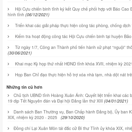
Hội Cựu chiến binh tỉnh ký kết Quy chế phối hợp với Báo Cao 
hình tỉnh
(06/12/2021)
Triển khai các giải pháp thực hiện công tác phòng, chống dịch 
Kiểm tra hoạt động công tác Hội Cựu chiến binh tại huyện Bảo
Từ ngày 1/7, Công an Thành phố tiến hành xử phạt “nguội” t
(30/06/2021)
Khai mạc Kỳ họp thứ nhất HĐND tỉnh khóa XVII, nhiệm kỳ 202
Họp Ban Chỉ đạo thực hiện hỗ trợ xóa nhà tạm, nhà dột nát trê
Những tin cũ hơn
Chủ tịch UBND tỉnh Hoàng Xuân Ánh: Quyết liệt triển khai các 
19 dịp Tết Nguyên đán và Đại hội Đảng lần thứ XIII
(04/01/2021)
Danh sách Ban Thường vụ, Ban Chấp hành Đảng bộ, Ủy ban Ki
XIX, nhiệm kỳ 2020 - 2025
(29/10/2020)
Đồng chí Lại Xuân Môn tái đắc cử Bí thư Tỉnh ủy khóa XIX, nh